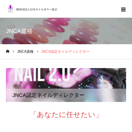
JNCA資格
JNCA資格
JNCA認定ネイルディレクター
ホーム
JNCA認定ネイルディレクター
「あなたに任せたい」